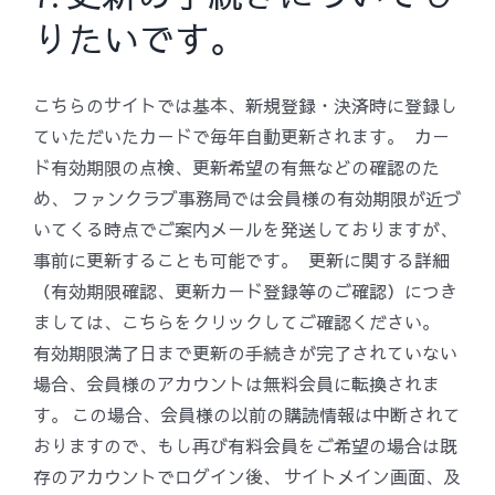
ブ
りたいです。
の
メ
ー
こちらのサイトでは基本、新規登録・決済時に登録し
ル
が
ていただいたカードで毎年自動更新されます。 カー
届
ド有効期限の点検、更新希望の有無などの確認のた
き
め、 ファンクラブ事務局では会員様の有効期限が近づ
ま
いてくる時点でご案内メールを発送しておりますが、
せ
事前に更新することも可能です。 更新に関する詳細
ん。
は
（有効期限確認、更新カード登録等のご確認）につき
ましては、こちらをクリックしてご確認ください。
有効期限満了日まで更新の手続きが完了されていない
場合、会員様のアカウントは無料会員に転換されま
す。 この場合、会員様の以前の購読情報は中断されて
おりますので、もし再び有料会員をご希望の場合は既
存のアカウントでログイン後、 サイトメイン画面、及