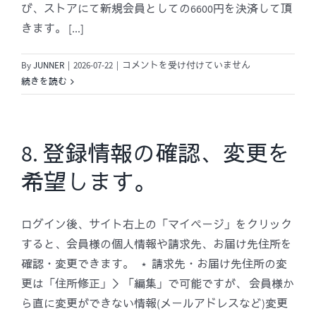
び、ストアにて新規会員としての6600円を決済して頂
きます。 [...]
7.
By
JUNNER
|
2026-07-22
|
コメントを受け付けていません
更
続きを読む
新
の
手
続
8. 登録情報の確認、変更を
き
希望します。
に
つ
い
ログイン後、サイト右上の「マイページ」をクリック
て
し
すると、会員様の個人情報や請求先、お届け先住所を
り
確認・変更できます。 ⋆ 請求先・お届け先住所の変
た
更は「住所修正」＞「編集」で可能ですが、 会員様か
い
ら直に変更ができない情報(メールアドレスなど)変更
で