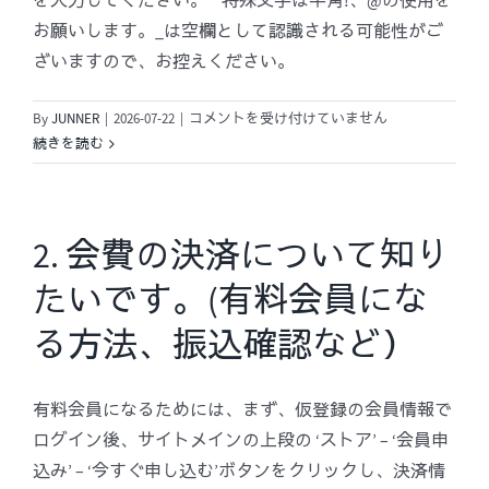
を入力してください。 * 特殊文字は半角!、@の使用を
お願いします。_は空欄として認識される可能性がご
ざいますので、お控えください。
1.
By
JUNNER
|
2026-07-22
|
コメントを受け付けていません
新
続きを読む
規
登
録
は
2. 会費の決済について知り
ど
たいです。(有料会員にな
う
す
る方法、振込確認など）
れ
ば
い
有料会員になるためには、まず、仮登録の会員情報で
い
ログイン後、サイトメインの上段の ‘ストア’ – ‘会員申
で
す
込み’ – ‘今すぐ申し込む’ボタンをクリックし、決済情