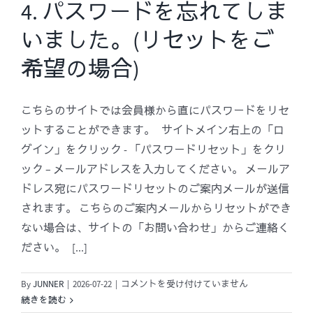
な
が
4. パスワードを忘れてしま
ど）
で
いました。(リセットをご
は
き
ま
希望の場合)
せ
ん。
(「ユ
こちらのサイトでは会員様から直にパスワードをリセ
ー
ットすることができます。 サイトメイン右上の「ロ
ザ
名
グイン」をクリック - 「パスワードリセット」をクリ
又
ック – メールアドレスを入力してください。 メールア
は
ドレス宛にパスワードリセットのご案内メールが送信
メ
されます。 こちらのご案内メールからリセットができ
ー
ない場合は、サイトの「お問い合わせ」からご連絡く
ル
ア
ださい。 [...]
ド
レ
4.
By
JUNNER
|
2026-07-22
|
コメントを受け付けていません
ス
パ
続きを読む
が