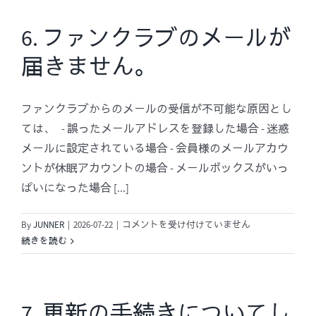
希
入
望
会
6. ファンクラブのメールが
の
記
届きません。
場
念
合)
品
は
は
ファンクラブからのメールの受信が不可能な原因とし
い
つ
ては、 - 誤ったメールアドレスを登録した場合 - 迷惑
届
メールに設定されている場合 - 会員様のメールアカウ
き
ントが休眠アカウントの場合 - メールボックスがいっ
ま
ぱいになった場合 [...]
す
か？
6.
By
JUNNER
|
2026-07-22
|
は
コメントを受け付けていません
フ
続きを読む
ァ
ン
ク
ラ
7. 更新の手続きについてし