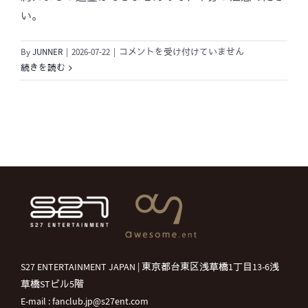
す。
い。
は
9.
By
JUNNER
|
2026-07-22
|
コメントを受け付けていません
退
続きを読む
会
し
た
い
で
す。
は
S27 ENTERTAINMENT JAPAN | 東京都台東区浅草橋1丁目13-6浅
草橋STビル5階
E-mail : fanclub.jp@s27ent.com