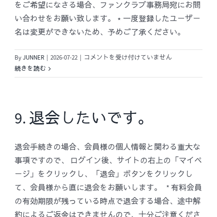
をご希望になさる場合、ファンクラブ事務局宛にお問
す。
は
い合わせをお願い致します。 ⋆ 一度登録したユーザー
名は変更ができないため、予めご了承ください。
8.
By
JUNNER
|
2026-07-22
|
コメントを受け付けていません
登
続きを読む
録
情
報
の
9. 退会したいです。
確
認、
変
退会手続きの場合、会員様の個人情報と関わる重大な
更
事項ですので、 ログイン後、サイトの右上の「マイペ
を
ージ」をクリックし、「退会」ボタンをクリックし
希
て、会員様から直に退会をお願いします。 * 有料会員
望
の有効期限が残っている時点で退会する場合、途中解
し
ま
約によるご返金はできませんので、十分ご注意くださ