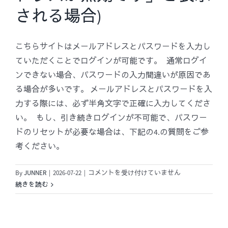
知
される場合)
り
た
い
こちらサイトはメールアドレスとパスワードを入力し
で
ていただくことでログインが可能です。 通常ログイ
す。
ンできない場合、パスワードの入力間違いが原因であ
(有
料
る場合が多いです。 メールアドレスとパスワードを入
会
力する際には、必ず半角文字で正確に入力してくださ
員
い。 もし、引き続きログインが不可能で、パスワー
に
ドのリセットが必要な場合は、下記の4.の質問をご参
な
考ください。
る
方
法、
3.
By
JUNNER
|
2026-07-22
|
コメントを受け付けていません
振
ロ
続きを読む
込
グ
確
イ
認
ン