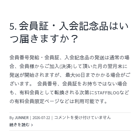
ス
無
ワ
効
ー
で
ド
5. 会員証・入会記念品はい
す」
を
と
つ届きますか？
忘
表
れ
示
て
さ
会員番号発給・会員証、入会記念品の発送は通常の場
し
れ
ま
合、会員様からご加入(決済)して頂いた月の翌月末に
る
い
発送が開始されますが、 最大90日までかかる場合がご
場
ま
ざいます。 会員番号、会員証をお持ちではない場合
合)
し
は
も、有料会員として転換される次第にSTAFFBLOGなど
た。
の有料会員限定ページなどは利用可能です。
(リ
セ
ッ
5.
By
JUNNER
|
2026-07-22
|
コメントを受け付けていません
ト
会
続きを読む
を
員
ご
証・