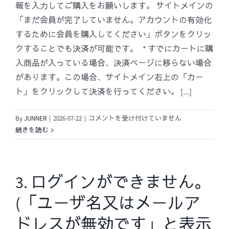
か?
報を入力してご購入をお願いします。 サイトメインの
は
「まだ会員が完了していません。アカウントの有効化
するために会員を購入してください」ボタンをクリッ
クすることでも決済が可能です。 * すでにカートに購
入商品が入っている場合、決済ページに移らない場合
があります。この場合、サイトメイン右上の「カー
ト」をクリックして決済を行ってください。 [...]
2.
By
JUNNER
|
2026-07-22
|
コメントを受け付けていません
会
続きを読む
費
の
決
済
3. ログインができません。
に
(「ユーザ名又はメールア
つ
い
ドレスが無効です」と表示
て