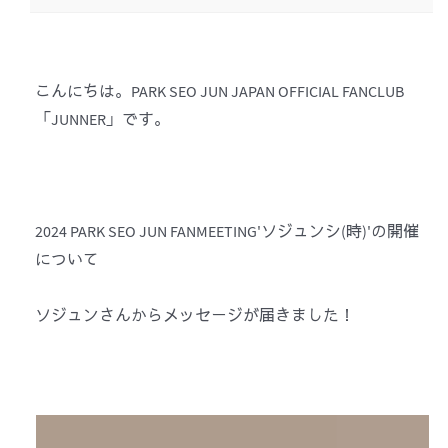
こんにちは。PARK SEO JUN JAPAN OFFICIAL FANCLUB
「JUNNER」です。
2024 PARK SEO JUN FANMEETING'ソジュンシ(時)'の開催
について
ソジュンさんからメッセージが届きました！