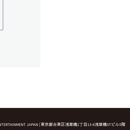
済
個
 ENTERTAINMENT JAPAN | 東京都台東区浅草橋1丁目13-6浅草橋STビル5階