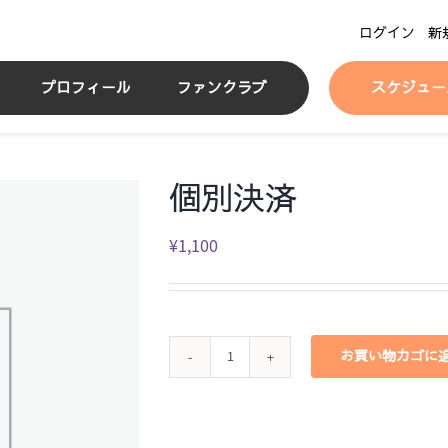
ログイン
新
プロフィール
ファンクラブ
スケジュー
個別決済
¥
1,100
お買い物カゴに
個
別
決