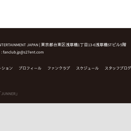
 ENTERTAINMENT JAPAN | 東京都台東区浅草橋1丁目13-6浅草橋STビル5階
l : fanclub.jp@s27ent.com
ーション
プロフィール
ファンクラブ
スケジュール
スタッフブロ
B 「JUNNER」