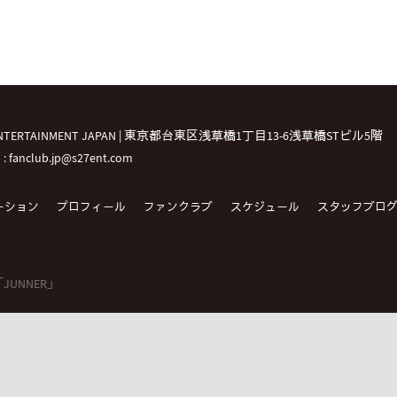
 ENTERTAINMENT JAPAN | 東京都台東区浅草橋1丁目13-6浅草橋STビル5階
l : fanclub.jp@s27ent.com
ーション
プロフィール
ファンクラブ
スケジュール
スタッフブロ
B 「JUNNER」